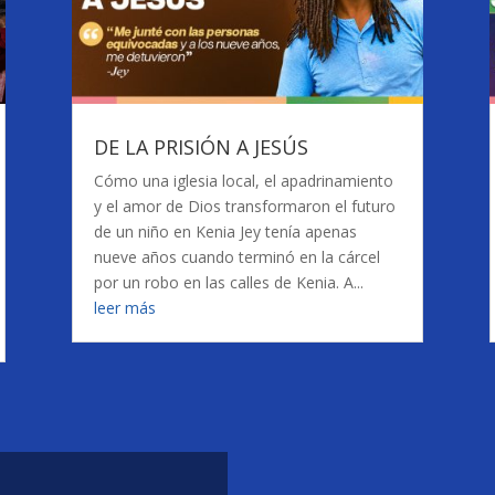
DE LA PRISIÓN A JESÚS
Cómo una iglesia local, el apadrinamiento
y el amor de Dios transformaron el futuro
de un niño en Kenia Jey tenía apenas
nueve años cuando terminó en la cárcel
por un robo en las calles de Kenia. A...
leer más