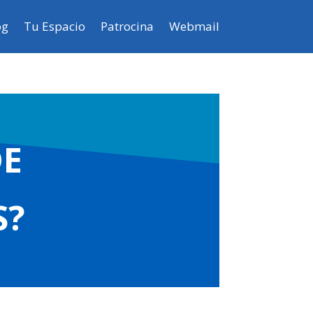
og
Tu Espacio
Patrocina
Webmail
DE
S?