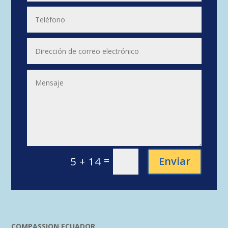
=
Enviar
5 + 14
COMPASSION ECUADOR