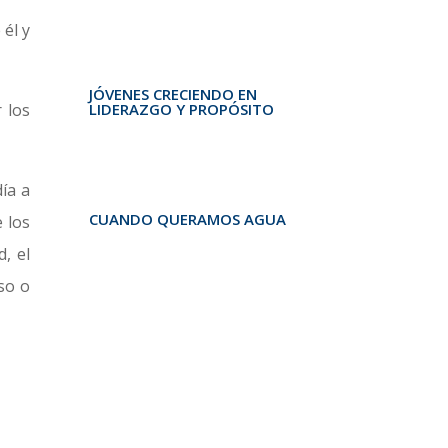
él y
JÓVENES CRECIENDO EN
LIDERAZGO Y PROPÓSITO
 los
ía a
CUANDO QUERAMOS AGUA
 los
, el
so o