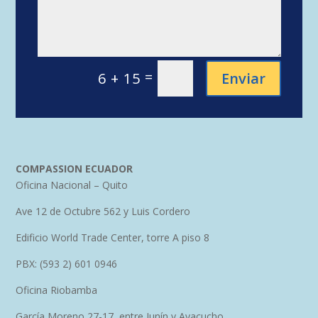
=
Enviar
6 + 15
COMPASSION ECUADOR
Oficina Nacional – Quito
Ave 12 de Octubre 562 y Luis Cordero
Edificio World Trade Center, torre A piso 8
PBX: (593 2) 601 0946
Oficina Riobamba
García Moreno 27-17, entre Junín y Ayacucho.