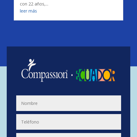
con 22 años,...
leer más