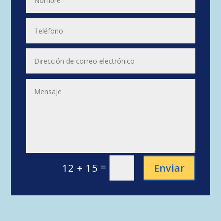
=
Enviar
12 + 15