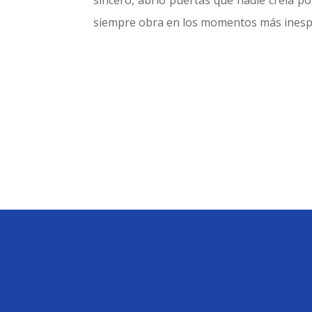
sincero, abrió puertas que nadie creía p
siempre obra en los momentos más inesp