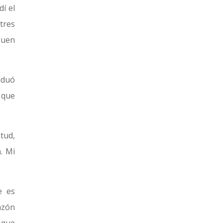
í el
tres
guen
aduó
 que
tud,
. Mi
e es
azón