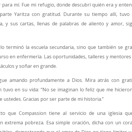
para mí. Fue mi refugio, donde descubrí quién era y entend
arte Yaritza con gratitud. Durante su tiempo allí, tuvo 
, y sus cartas, llenas de palabras de aliento y amor, si
olo terminó la escuela secundaria, sino que también se gr
rso en enfermería. Las oportunidades, talleres y mentores
táculos y soñar en grande.
igue amando profundamente a Dios. Mira atrás con grati
tuvo en su vida: “No se imaginan lo feliz que me hicieron
 ustedes. Gracias por ser parte de mi historia.”
cto que Compassion tiene al servicio de una iglesia qu
n extrema pobreza. Esa simple oración, dicha con un cor