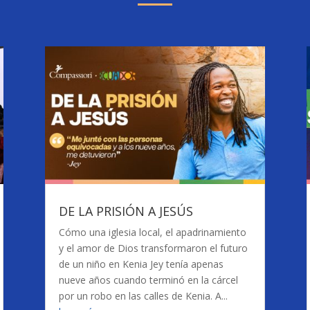
DE LA PRISIÓN A JESÚS
Cómo una iglesia local, el apadrinamiento
y el amor de Dios transformaron el futuro
de un niño en Kenia Jey tenía apenas
nueve años cuando terminó en la cárcel
por un robo en las calles de Kenia. A...