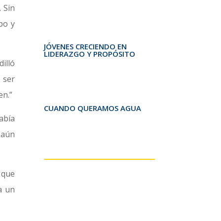
 Sin
po y
JÓVENES CRECIENDO EN
LIDERAZGO Y PROPÓSITO
illó
 ser
en.”
CUANDO QUERAMOS AGUA
abía
 aún
 que
a un